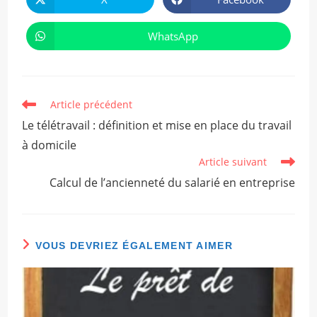
Ouvrir
Ouvrir
dans
dans
une
une
autre
autre
WhatsApp
Ouvrir
fenêtre
fenêtre
dans
une
autre
fenêtre
Read
Article précédent
more
Le télétravail : définition et mise en place du travail
articles
à domicile
Article suivant
Calcul de l’ancienneté du salarié en entreprise
VOUS DEVRIEZ ÉGALEMENT AIMER