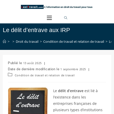
Skip
to
content
Le délit d’entrave aux IRP
>
>
Droit du travail
>
Condition de travail et relation de travail
>
Le 
Publication
13 août 2025
publiée :
Dernière
1 septembre 2025
modification
Post
Condition de travail et relation de travail
de
category:
la
publication :
Le
délit d’entrave
est lié à
l’existence dans les
entreprises françaises de
plusieurs types d’institutions