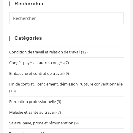
Rechercher
Pres
Esca
to
clos
Catégories
the
Condition de travail et relation de travail
(12)
sear
pane
Congés payés et autres congés
(7)
Embauche et contrat de travail
(9)
Fin de contrat, licenciement, démission, rupture conventionnelle
(13)
Formation professionnelle
(3)
Maladie et santé au travail
(7)
Salaire, paye, prime et rémunération
(9)