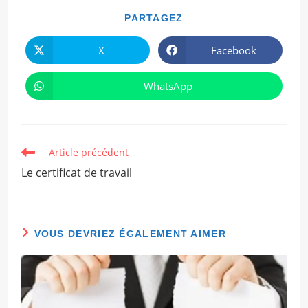
PARTAGER
PARTAGEZ
CE
CONTENU
X
Facebook
Ouvrir
Ouvrir
dans
dans
une
une
autre
autre
WhatsApp
Ouvrir
fenêtre
fenêtre
dans
une
autre
fenêtre
Read
Article précédent
more
Le certificat de travail
articles
VOUS DEVRIEZ ÉGALEMENT AIMER