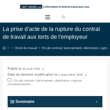
Skip
to
content
La prise d’acte de la rupture du contrat
de travail aux torts de l’employeur
>
>
Droit du travail
>
Fin de contrat, licenciement, démission, ruptu
Publication
25 août 2025
publiée :
Dernière
2 septembre 2025
modification
Post
Fin de contrat, licenciement, démission, rupture
de
category:
conventionnelle
la
publication :
Sommaire