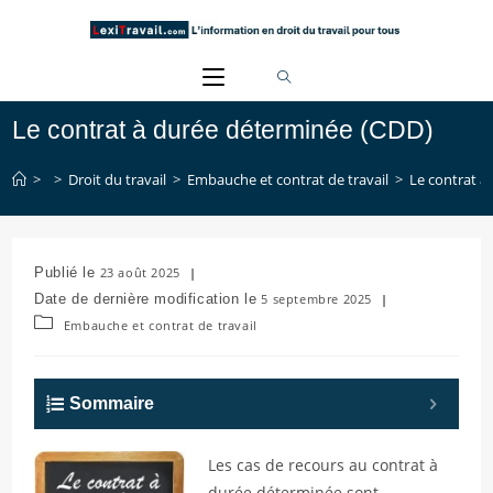
Skip
to
content
Le contrat à durée déterminée (CDD)
>
>
Droit du travail
>
Embauche et contrat de travail
>
Le contrat à
Publication
23 août 2025
publiée :
Dernière
5 septembre 2025
modification
Post
Embauche et contrat de travail
de
category:
la
publication :
Sommaire
Les cas de recours au contrat à
durée déterminée sont