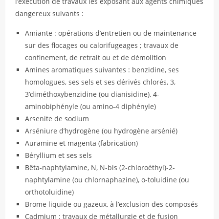
l’exécution de travaux les exposant aux agents chimiques
dangereux suivants :
Amiante : opérations d’entretien ou de maintenance
sur des flocages ou calorifugeages ; travaux de
confinement, de retrait ou et de démolition
Amines aromatiques suivantes : benzidine, ses
homologues, ses sels et ses dérivés chlorés, 3,
3’diméthoxybenzidine (ou dianisidine), 4-
aminobiphényle (ou amino-4 diphényle)
Arsenite de sodium
Arséniure d’hydrogène (ou hydrogène arsénié)
Auramine et magenta (fabrication)
Béryllium et ses sels
Bêta-naphtylamine, N, N-bis (2-chloroéthyl)-2-
naphtylamine (ou chlornaphazine), o-toluidine (ou
orthotoluidine)
Brome liquide ou gazeux, à l’exclusion des composés
Cadmium : travaux de métallurgie et de fusion