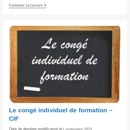
Le
Continuer La Lecture
Bilan
De
Compétences
Du
Salarié
Le congé individuel de formation –
CIF
Dernière
1 septembre 2025