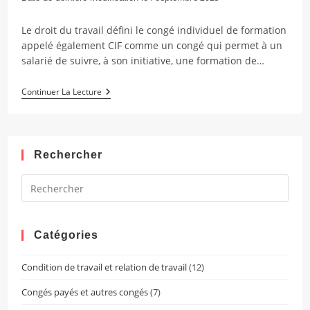
modification
de
Le droit du travail défini le congé individuel de formation
la
appelé également CIF comme un congé qui permet à un
publication :
salarié de suivre, à son initiative, une formation de…
Le
Continuer La Lecture
Congé
Individuel
De
Formation
–
Rechercher
CIF
Pres
Esca
to
clos
Catégories
the
Condition de travail et relation de travail
(12)
sear
pane
Congés payés et autres congés
(7)