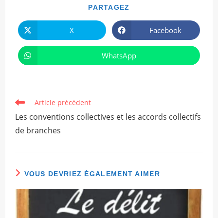
PARTAGER
PARTAGEZ
CE
CONTENU
X
Facebook
Ouvrir
Ouvrir
dans
dans
une
une
autre
autre
WhatsApp
Ouvrir
fenêtre
fenêtre
dans
une
autre
fenêtre
Read
Article précédent
more
Les conventions collectives et les accords collectifs
articles
de branches
VOUS DEVRIEZ ÉGALEMENT AIMER