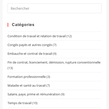
Pres
Esca
to
clos
Catégories
the
Condition de travail et relation de travail
(12)
sear
pane
Congés payés et autres congés
(7)
Embauche et contrat de travail
(9)
Fin de contrat, licenciement, démission, rupture conventionnelle
(13)
Formation professionnelle
(3)
Maladie et santé au travail
(7)
Salaire, paye, prime et rémunération
(9)
Temps de travail
(10)