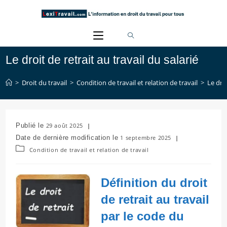
Skip
to
content
Le droit de retrait au travail du salarié
>
Droit du travail
>
Condition de travail et relation de travail
>
Le droi
Publication
29 août 2025
publiée :
Dernière
1 septembre 2025
modification
Post
Condition de travail et relation de travail
de
category:
la
publication :
Définition du droit
de retrait au travail
par le code du