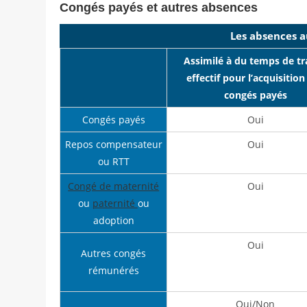
Congés payés et autres absences
Les absences a
Assimilé à du temps de tr
effectif pour l’acquisition
congés payés
Congés payés
Oui
Repos compensateur
Oui
ou RTT
Congé de maternité
Oui
ou
paternité
ou
adoption
Oui
Autres congés
rémunérés
Oui/Non