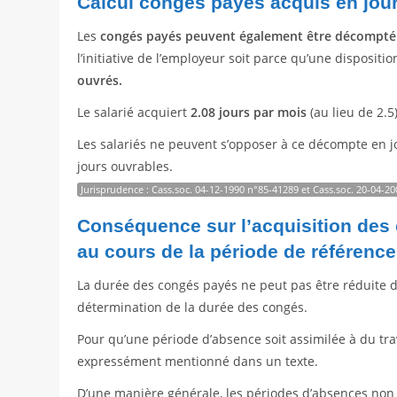
Calcul congés payés acquis en jou
Les
congés payés peuvent également être décompté 
l’initiative de l’employeur soit parce qu’une disposit
ouvrés.
Le salarié acquiert
2.08 jours par mois
(au lieu de 2.5
Les salariés ne peuvent s’opposer à ce décompte en 
jours ouvrables.
Jurisprudence : Cass.soc. 04-12-1990 n°85-41289 et Cass.soc. 20-04-2
Conséquence sur l’acquisition des
au cours de la période de référence
La durée des congés payés ne peut pas être réduite d
détermination de la durée des congés.
Pour qu’une période d’absence soit assimilée à du trava
expressément mentionné dans un texte.
D’une manière générale, les périodes d’absences non a