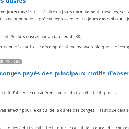
rs ouvrés
en jours ouvrés
, c’est-à-dire en jours normalement travaillés, soit 
ion conventionnelle le prévoit expressément :
6 jours ouvrables = 5 
) soit 25 jours ouvrés par an (au lieu de 30).
jours ouvrés sauf si ce décompte est moins favorable que le décom
005 n°04-42297
 congés payés des principaux motifs d’abse
u fait d’absence considérée comme du travail effectif pour la
il effectif pour le calcul de la durée des congés, il faut que cela s
ssimilés à du travail effectif pour le calcul de la durée des congé