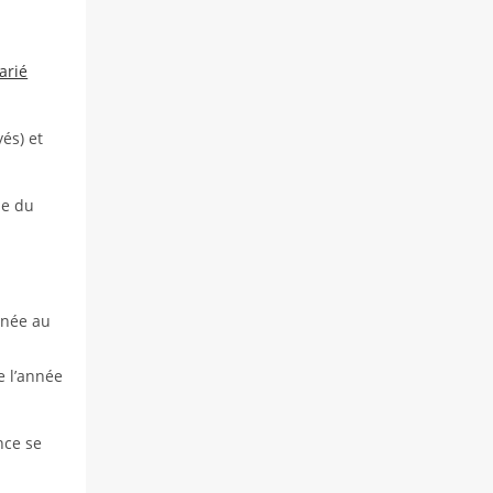
arié
és) et
de du
nnée au
e l’année
nce se