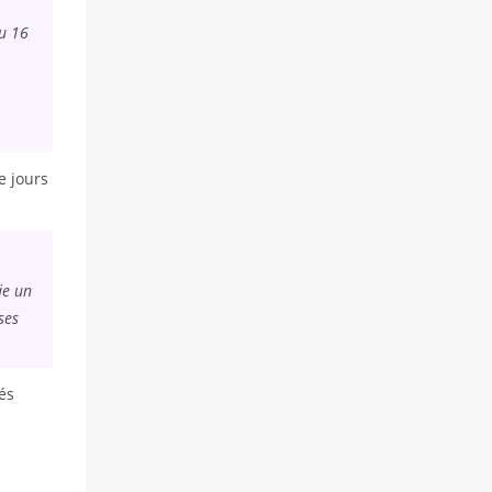
du 16
e jours
ie un
ses
és