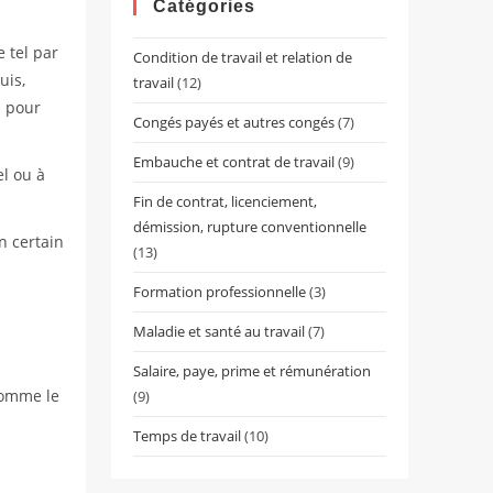
close
Catégories
the
 tel par
Condition de travail et relation de
search
uis,
travail
(12)
panel.
s pour
Congés payés et autres congés
(7)
Embauche et contrat de travail
(9)
el ou à
Fin de contrat, licenciement,
démission, rupture conventionnelle
n certain
(13)
Formation professionnelle
(3)
Maladie et santé au travail
(7)
Salaire, paye, prime et rémunération
 comme le
(9)
Temps de travail
(10)