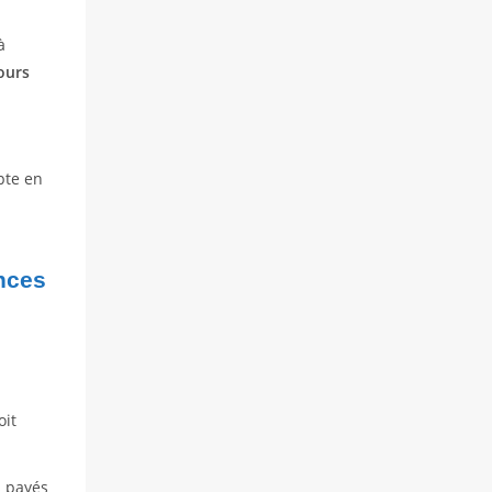
à
jours
pte en
nces
oit
s payés