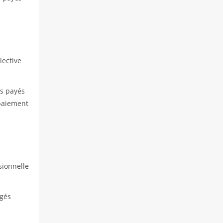
lective
és payés
 paiement
sionnelle
ngés