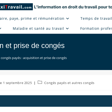
aire, paye, prime et rémunération
Temps de travai
Maladie et santé au travail
Formation profe
n et prise de congés
 congés payés : acquisition et prise de congés
Post
1 septembre 2025
Congés payés et autres congés
category: