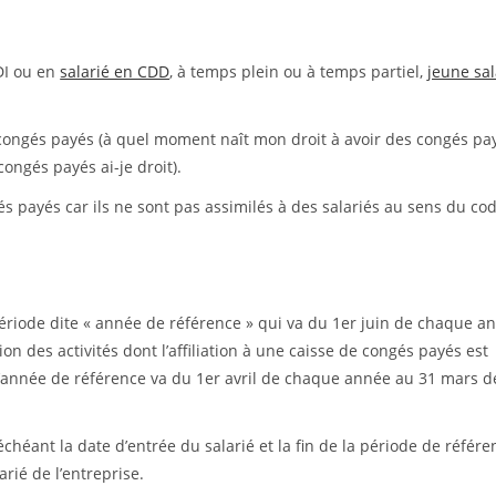
CDI ou en
salarié en CDD
, à temps plein ou à temps partiel,
jeune sal
 congés payés (à quel moment naît mon droit à avoir des congés pay
ongés payés ai-je droit).
és payés car ils ne sont pas assimilés à des salariés au sens du co
période dite « année de référence » qui va du 1er juin de chaque a
ion des activités dont l’affiliation à une caisse de congés payés est
 l’année de référence va du 1er avril de chaque année au 31 mars d
échéant la date d’entrée du salarié et la fin de la période de référe
rié de l’entreprise.