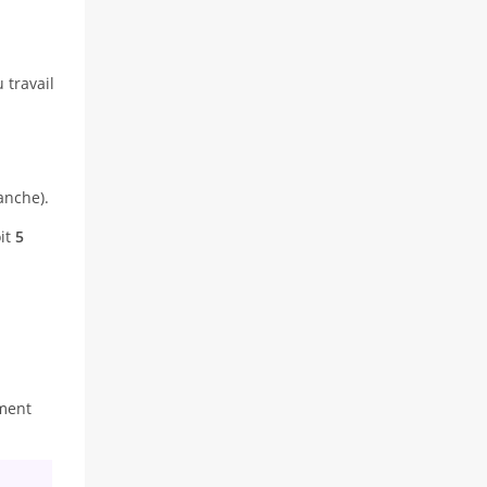
 travail
anche).
oit
5
ement