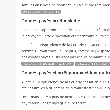
sont les absences ne donnant lieu à aucune rémunéra
Code du travail : Art.L. 3141-5
Congés payés arrêt maladie
Avant le 13 septembre 2023, les salariés en arrêt mala
le prévoyait. Cette disposition était contraire au droi
Suite à la jurisprudence de la Cour de cassation du 1
comme s’il avait travaillé. De plus, comme la jurispr
des congés payés qu’ils n’ont pas acquis pendant leur
Cass, soc., 13 sept. 2023, n°22-17.340
Cass. soc.,13 sept. 2023, 
Congés payés et arrêt pour accident du tr
Avant la jurisprudence de la Cour de cassation du 13 
était assimilés à du temps de travail effectif pour le 
Désormais, il n’y a plus de limite pour l’acquisition 
payés aussi longtemps que dure l’arrêt.