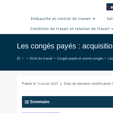
Skip
to
content
Embauche et contrat de travail
Sal
Condition de travail et relation de travail
Les congés payés : acquisitio
>
>
Droit du travail
>
Congés payés et autres congés
>
Les
Publication
Dernière
13 août 2025
publiée :
modification
de
la
Sommaire
publication :