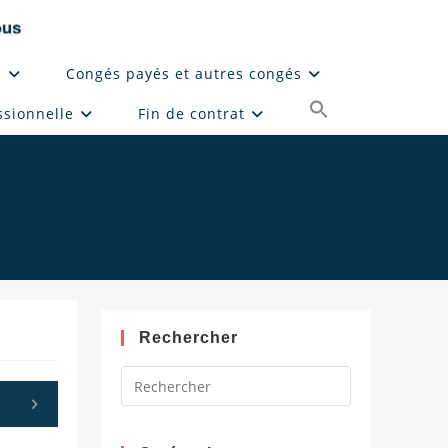
l
Congés payés et autres congés
ssionnelle
Fin de contrat
Rechercher
Press
Escape
to