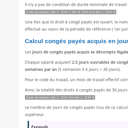
Il n’y a pas de condition de durée minimale de travai
Code du travail : Art. L. 3141-1, Art. R. 3141-3 et Art. L. 3141-3
Une fois que le droit à congé payés est ouvert, le no
effectué au cours de la période de référence ( 1er juin
Calcul congés payés acquis en jou
Les
jours de congés payés acquis se décompte légal
Chaque salarié acquiert
2.5 jours ouvrables de cong
semaines par an
(5 semaines X 6 jours = 30 jours).
Pour le code du travail, un mois de travail effectif co
Ainsi, la totalité des droits à congés payés de 30 jou
Code du travail : Art. L. 3141-3 et Art. L. 3141-4
Le nombre de jours de congés payés issu de ce calcu
supérieur.
Exemple