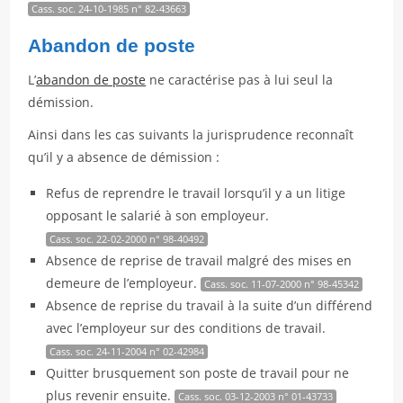
Cass. soc. 24-10-1985 n° 82-43663
Abandon de poste
L’
abandon de poste
ne caractérise pas à lui seul la
démission.
Ainsi dans les cas suivants la jurisprudence reconnaît
qu’il y a absence de démission :
Refus de reprendre le travail lorsqu’il y a un litige
opposant le salarié à son employeur.
Cass. soc. 22-02-2000 n° 98-40492
Absence de reprise de travail malgré des mises en
demeure de l’employeur.
Cass. soc. 11-07-2000 n° 98-45342
Absence de reprise du travail à la suite d’un différend
avec l’employeur sur des conditions de travail.
Cass. soc. 24-11-2004 n° 02-42984
Quitter brusquement son poste de travail pour ne
plus revenir ensuite.
Cass. soc. 03-12-2003 n° 01-43733