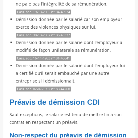
ne paie pas l’intégralité de sa rémunération.
Cass. soc. 19-10-2005 n° 04-40924
Démission donnée par le salarié car son employeur
exerce des violences physiques sur lui.
Cass. soc. 30-10-2007 n° 06-43327
Démission donnée par le salarié dont l’employeur a
modifié de façon unilatérale sa rémunération.
Cass. soc. 16-11-1983 n° 81-40641
Démission donnée par le salarié dont l’employeur lui
a certifié qu’il serait embauché par une autre
entreprise s’il démissionnait.
Cass. soc. 02-07-1992 n° 89-44260
Préavis de démission CDI
Sauf exceptions, le salarié est tenu de mettre fin à son
contrat en respectant un préavis.
Non-respect du préavis de démission