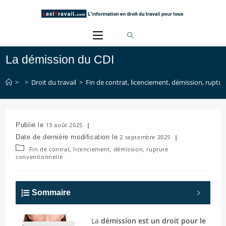
Skip
to
content
La démission du CDI
>
>
Droit du travail
>
Fin de contrat, licenciement, démission, ruptu
Publication
13 août 2025
publiée :
Dernière
2 septembre 2025
modification
Post
Fin de contrat, licenciement, démission, rupture
de
category:
conventionnelle
la
publication :
Sommaire
La
démission est un droit pour le