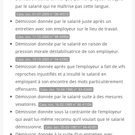
par le salarié qui ne maîtrise pas cette langue.
Cass. soc. 01-07-2009 n° 08-40515
Démission donnée par le salarié juste après un
entretien avec son employeur sur le lieu de travail.
Cass. soc. 11-10-2000 n° 98-43954
Démission donnée par le salarié en raison de
pression morale déstabilisatrice de son employeur.
Cass. soc. 19-10-2005 n° 04-42902
Démission donnée après que l’employeur a fait de vifs
reproches injustifiés et a insulté le salarié en
employant à son encontre des mots particulièrement
offensants.
Cass. soc. 10-04-1986 n° 83-43449
Démission donnée par le salarié suite à des mesures
vexatoires.
Cass. soc. 16-02-1989 n° 86-41104
Démission donnée sous la contrainte de l’employeur
qui avait lui-même reconnu qu’il voulait que le salarié
démissionne.
Cass. soc. 05-03-1987 n° 84-43181
Démission donnée à la suite d’un entretien avec