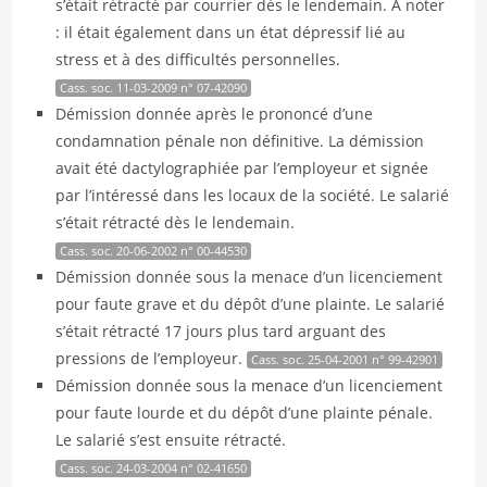
s’était rétracté par courrier dès le lendemain. A noter
: il était également dans un état dépressif lié au
stress et à des difficultés personnelles.
Cass. soc. 11-03-2009 n° 07-42090
Démission donnée après le prononcé d’une
condamnation pénale non définitive. La démission
avait été dactylographiée par l’employeur et signée
par l’intéressé dans les locaux de la société. Le salarié
s’était rétracté dès le lendemain.
Cass. soc. 20-06-2002 n° 00-44530
Démission donnée sous la menace d’un licenciement
pour faute grave et du dépôt d’une plainte. Le salarié
s’était rétracté 17 jours plus tard arguant des
pressions de l’employeur.
Cass. soc. 25-04-2001 n° 99-42901
Démission donnée sous la menace d’un licenciement
pour faute lourde et du dépôt d’une plainte pénale.
Le salarié s’est ensuite rétracté.
Cass. soc. 24-03-2004 n° 02-41650