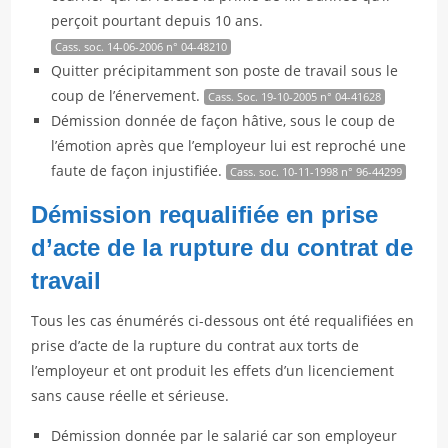
perçoit pourtant depuis 10 ans.
Cass. soc. 14-06-2006 n° 04-48210
Quitter précipitamment son poste de travail sous le
coup de l’énervement.
Cass. Soc. 19-10-2005 n° 04-41628
Démission donnée de façon hâtive, sous le coup de
l’émotion après que l’employeur lui est reproché une
faute de façon injustifiée.
Cass. soc. 10-11-1998 n° 96-44299
Démission requalifiée en prise
d’acte de la rupture du contrat de
travail
Tous les cas énumérés ci-dessous ont été requalifiées en
prise d’acte de la rupture du contrat aux torts de
l’employeur et ont produit les effets d’un licenciement
sans cause réelle et sérieuse.
Démission donnée par le salarié car son employeur